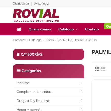
Distribuição
Aviso legal
Ou
Quem somos
Catálogo
Contato
Começar
Catálogo
CASA
PALMILHAS PARA SAPATOS
PALMI
☰ CATEGORÍAS
Pinturas
Complementos pintura
Droguería y limpieza
Hogar y menaje