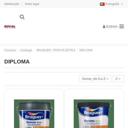
Distribuição
Aviso legal
Português
Entrem
Começar
Catálogo
BRUGUER: TINTA PLÁSTICA
DIPLOMA
DIPLOMA
Nome, de A a Z
2