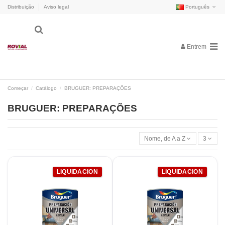
Distribuição
Aviso legal
Português
Entrem
Começar
Catálogo
BRUGUER: PREPARAÇÕES
BRUGUER: PREPARAÇÕES
Nome, de A a Z
3
LIQUIDACION
LIQUIDACION